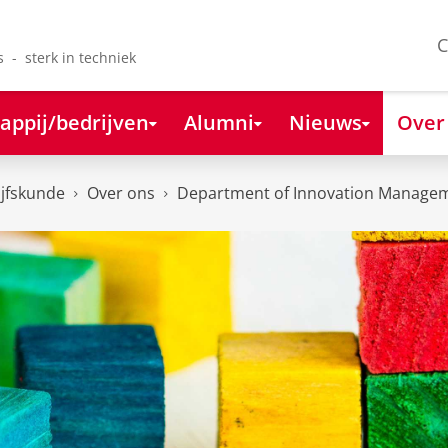
C
s - sterk in techniek
appij/bedrijven
Alumni
Nieuws
Over
ijfskunde
Over ons
Department of Innovation Managem