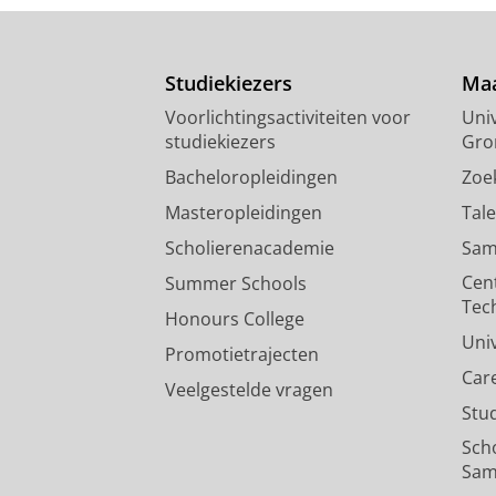
Studiekiezers
Maa
Voorlichtingsactiviteiten voor
Univ
studiekiezers
Gro
Bacheloropleidingen
Zoe
Masteropleidingen
Tal
Scholierenacademie
Sam
Cen
Summer Schools
Tec
Honours College
Uni
Promotietrajecten
Car
Veelgestelde vragen
Stu
Sch
Sam