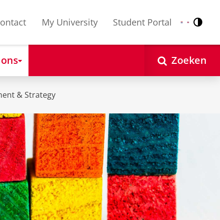
ontact
My University
Student Portal
Contr
Nederlands
English
 ons
Zoeken
ent & Strategy