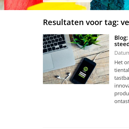
Resultaten voor tag: v
Blog:
steed
Datu
Het o
tienta
tastba
innov
produ
ontast