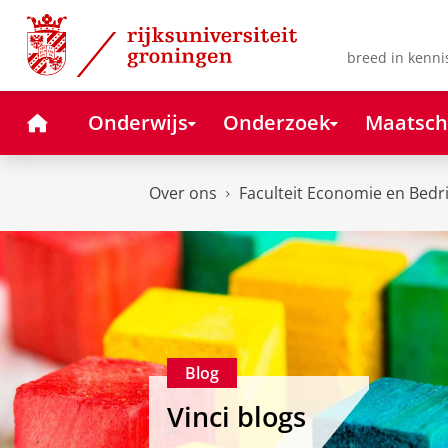
Skip
Skip
to
to
Content
Navigation
breed in kenni
Home
Onderwijs
Onderzoek
Maatsch
Over ons
Faculteit Economie en Bedr
Blog
Vinci blogs