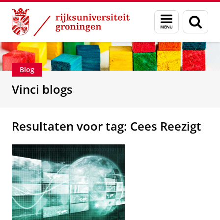
Skip
Skip
Department of Innovation Management & Str
Menu
Zoek
to
to
en
Content
Navigation
zoeken
Blog
Vinci blogs
Resultaten voor tag: Cees Reezigt