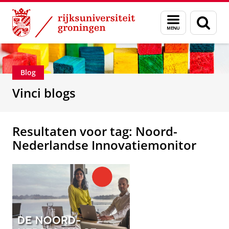
Skip
Skip
Department of Innovation Management & Str
Menu
Zoek
to
to
en
Content
Navigation
zoeken
Blog
Vinci blogs
Resultaten voor tag: Noord-
Nederlandse Innovatiemonitor