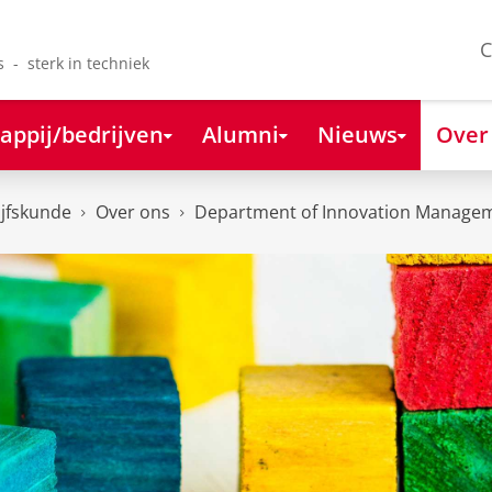
C
s - sterk in techniek
appij/bedrijven
Alumni
Nieuws
Over
ijfskunde
Over ons
Department of Innovation Managem