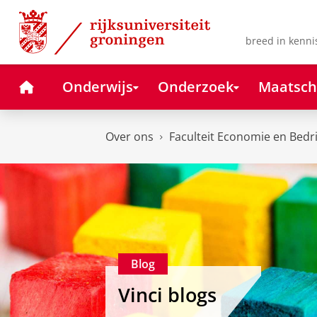
Skip
Skip
to
to
Content
Navigation
breed in kenni
Home
Onderwijs
Onderzoek
Maatsch
Over ons
Faculteit Economie en Bedr
Blog
Vinci blogs