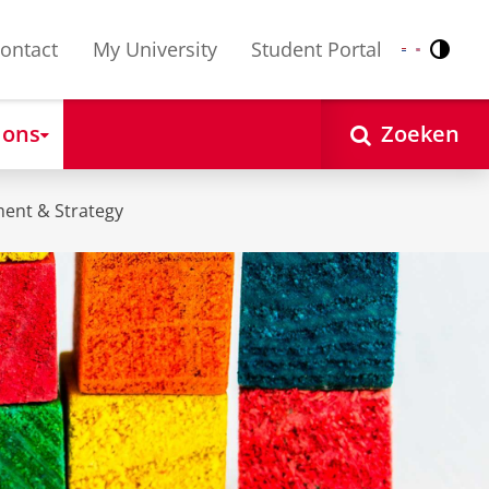
ontact
My University
Student Portal
Contr
Nederlands
English
 ons
Zoeken
ent & Strategy