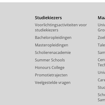
Studiekiezers
Maa
Voorlichtingsactiviteiten voor
Univ
studiekiezers
Gro
Bacheloropleidingen
Zoe
Masteropleidingen
Tal
Scholierenacademie
Sam
Cen
Summer Schools
Tec
Honours College
Uni
Promotietrajecten
Car
Veelgestelde vragen
Stu
Sch
Sam