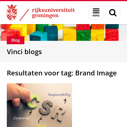
Skip
Skip
Department of Innovation Management & Str
Menu
Zoek
to
to
en
Content
Navigation
zoeken
Blog
Vinci blogs
Resultaten voor tag: Brand Image