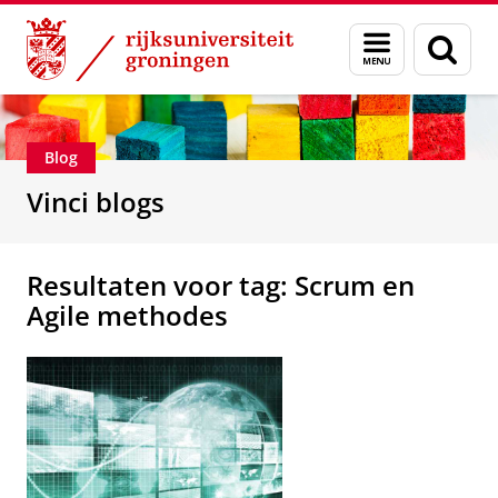
Skip
Skip
Department of Innovation Management & Str
Menu
Zoek
to
to
en
Content
Navigation
zoeken
Blog
Vinci blogs
Resultaten voor tag: Scrum en
Agile methodes