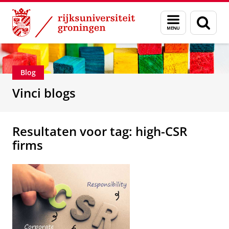
Skip
Skip
Department of Innovation Management & Str
Menu
Zoek
to
to
en
Content
Navigation
zoeken
Blog
Vinci blogs
Resultaten voor tag: high-CSR
firms