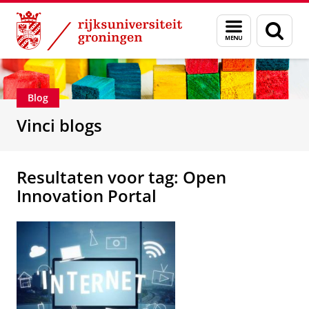
Skip
Skip
Department of Innovation Management & Str
Menu
Zoek
to
to
en
Content
Navigation
zoeken
Blog
Vinci blogs
Resultaten voor tag: Open
Innovation Portal