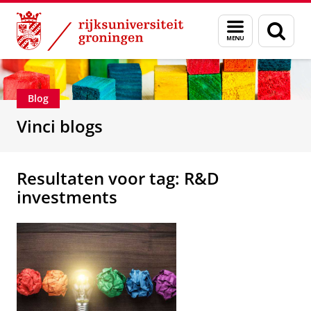
Skip
Skip
Department of Innovation Management & Str
Menu
Zoek
to
to
en
Content
Navigation
zoeken
Blog
Vinci blogs
Resultaten voor tag: R&D
investments