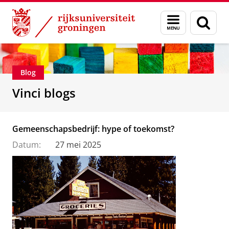
Skip
Skip
Department of Innovation Management & Str
Menu
Zoek
to
to
en
Content
Navigation
zoeken
Blog
Vinci blogs
Gemeenschapsbedrijf: hype of toekomst?
Datum:
27 mei 2025