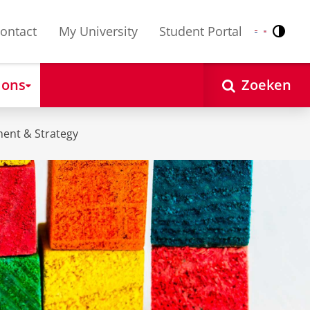
ontact
My University
Student Portal
Contr
Nederlands
English
 ons
Zoeken
ent & Strategy