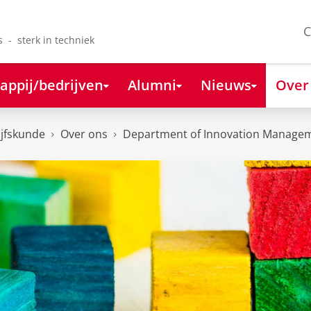
C
s - sterk in techniek
appij/bedrijven
Alumni
Nieuws
Over
ijfskunde
Over ons
Department of Innovation Managem