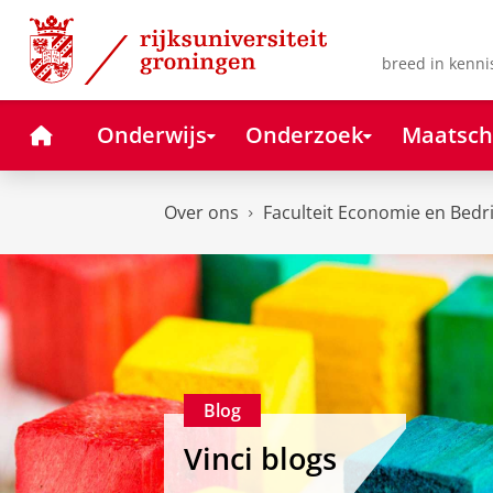
Skip
Skip
to
to
Content
Navigation
breed in kenni
Home
Onderwijs
Onderzoek
Maatsch
Over ons
Faculteit Economie en Bedr
Blog
Vinci blogs