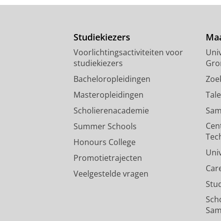
Studiekiezers
Maa
Voorlichtingsactiviteiten voor
Univ
studiekiezers
Gro
Bacheloropleidingen
Zoe
Masteropleidingen
Tal
Scholierenacademie
Sam
Cen
Summer Schools
Tec
Honours College
Uni
Promotietrajecten
Car
Veelgestelde vragen
Stu
Sch
Sam