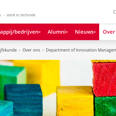
C
s - sterk in techniek
appij/bedrijven
Alumni
Nieuws
Over
ijfskunde
Over ons
Department of Innovation Managem