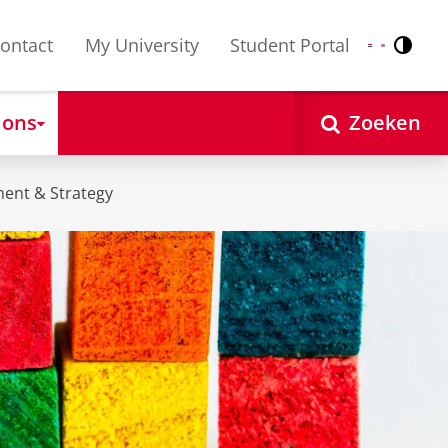
ontact
My University
Student Portal
Contr
Nederlands
English
 ons
Zoeken
ent & Strategy