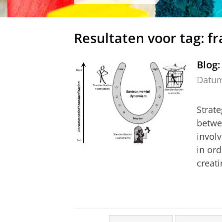
Resultaten voor tag: f
Blog:
Datu
Strat
betwe
invol
in ord
creati