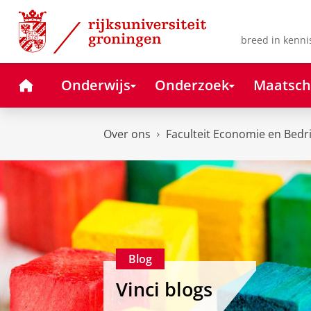
Skip
Skip
to
to
Content
Navigation
breed in kenni
Home
Onderwijs
Onderzoek
Maatsch
Over ons
Faculteit Economie en Bedr
Blog
Vinci blogs