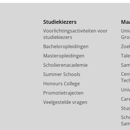
Studiekiezers
Maa
Voorlichtingsactiviteiten voor
Univ
studiekiezers
Gro
Bacheloropleidingen
Zoe
Masteropleidingen
Tal
Scholierenacademie
Sam
Cen
Summer Schools
Tec
Honours College
Uni
Promotietrajecten
Car
Veelgestelde vragen
Stu
Sch
Sam