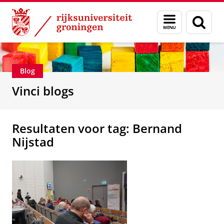
Skip
Skip
Department of Innovation Management & Str
Menu
Zoek
to
to
en
Content
Navigation
zoeken
Blog
Vinci blogs
Resultaten voor tag: Bernand
Nijstad