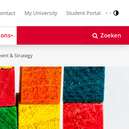
ontact
My University
Student Portal
Contr
Nederlands
English
 ons
Zoeken
ent & Strategy