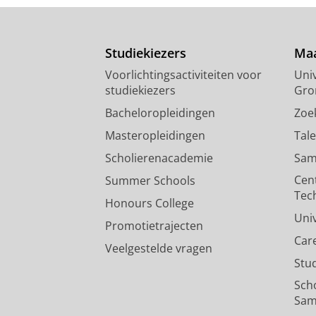
Studiekiezers
Maa
Voorlichtingsactiviteiten voor
Univ
studiekiezers
Gro
Bacheloropleidingen
Zoe
Masteropleidingen
Tal
Scholierenacademie
Sam
Cen
Summer Schools
Tec
Honours College
Uni
Promotietrajecten
Car
Veelgestelde vragen
Stu
Sch
Sam