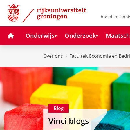
Skip
Skip
to
to
Content
Navigation
breed in kenni
Home
Onderwijs
Onderzoek
Maatsch
Over ons
Faculteit Economie en Bedr
Blog
Vinci blogs