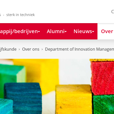
C
s - sterk in techniek
appij/bedrijven
Alumni
Nieuws
Over
ijfskunde
Over ons
Department of Innovation Managem