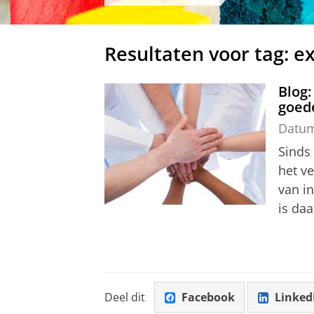
Resultaten voor tag: e
Blog
goed
Datu
Sinds
het v
van i
is daa
Deel dit
Facebook
Linked