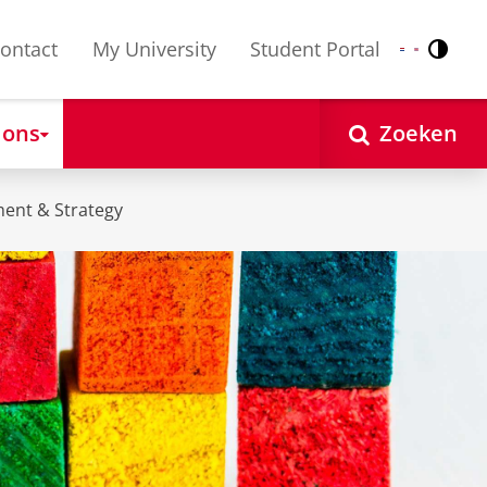
ontact
My University
Student Portal
Contr
Nederlands
English
 ons
Zoeken
ent & Strategy