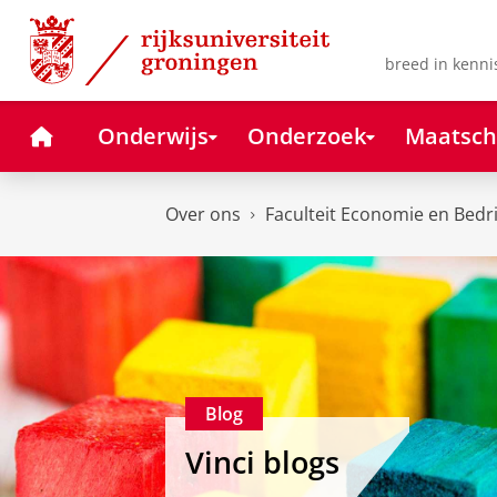
Skip
Skip
to
to
Content
Navigation
breed in kenni
Home
Onderwijs
Onderzoek
Maatsch
Over ons
Faculteit Economie en Bedr
Blog
Vinci blogs