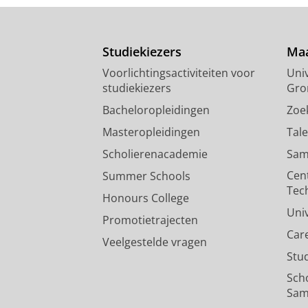
Studiekiezers
Maa
Voorlichtingsactiviteiten voor
Univ
studiekiezers
Gro
Bacheloropleidingen
Zoe
Masteropleidingen
Tal
Scholierenacademie
Sam
Cen
Summer Schools
Tec
Honours College
Uni
Promotietrajecten
Car
Veelgestelde vragen
Stu
Sch
Sam