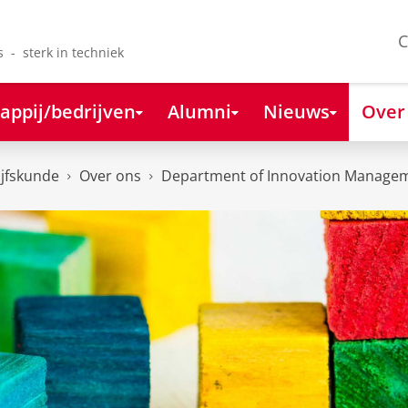
C
s - sterk in techniek
appij/bedrijven
Alumni
Nieuws
Over
ijfskunde
Over ons
Department of Innovation Managem