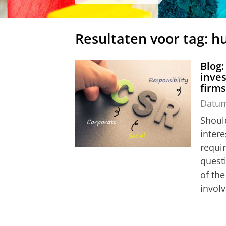
Resultaten voor tag: h
Blog:
inves
firms
Datu
Shoul
intere
requir
quest
of th
involv