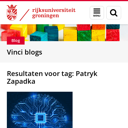
Skip
Skip
Department of Innovation Management & Str
Menu
Zoek
to
to
en
Content
Navigation
zoeken
Blog
Vinci blogs
Resultaten voor tag: Patryk
Zapadka