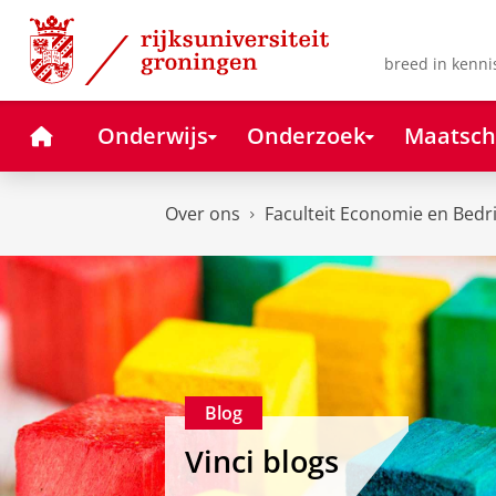
Skip
Skip
to
to
Content
Navigation
breed in kenni
Home
Onderwijs
Onderzoek
Maatsch
Over ons
Faculteit Economie en Bedr
Blog
Vinci blogs