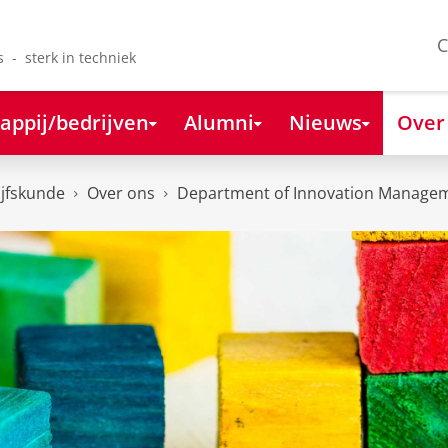
C
s - sterk in techniek
appij/bedrijven
Alumni
Nieuws
Over
ijfskunde
Over ons
Department of Innovation Managem