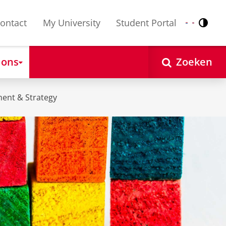
ontact
My University
Student Portal
Contr
Nederlands
English
 ons
Zoeken
ent & Strategy