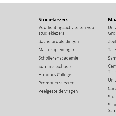
Studiekiezers
Maa
Voorlichtingsactiviteiten voor
Univ
studiekiezers
Gro
Bacheloropleidingen
Zoe
Masteropleidingen
Tal
Scholierenacademie
Sam
Cen
Summer Schools
Tec
Honours College
Uni
Promotietrajecten
Car
Veelgestelde vragen
Stu
Sch
Sam