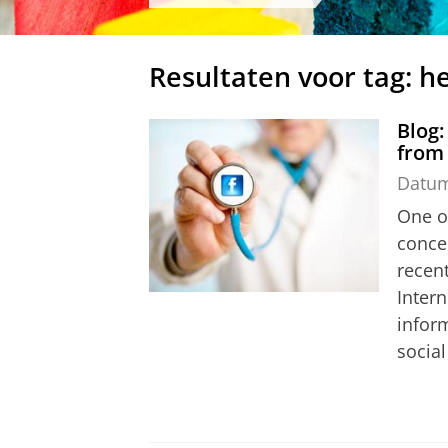
Resultaten voor tag: h
Blog:
from 
Datu
One o
concer
recen
Intern
inform
social