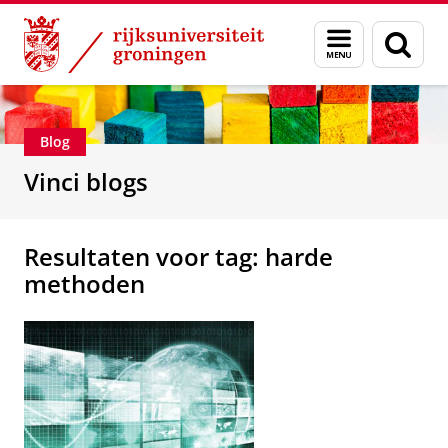
Skip
Skip
Department of Innovation Management & Str
Menu
Zoek
to
to
en
Content
Navigation
zoeken
Blog
Vinci blogs
Resultaten voor tag: harde
methoden