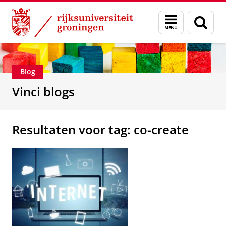
Skip
Skip
Department of Innovation Management & Str
Menu
Zoek
to
to
en
Content
Navigation
zoeken
Blog
Vinci blogs
Resultaten voor tag: co-create