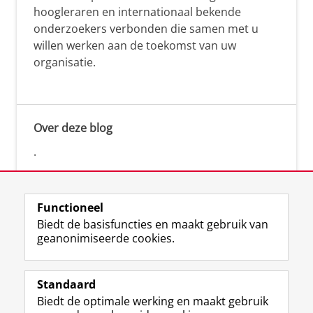
hoogleraren en internationaal bekende
onderzoekers verbonden die samen met u
willen werken aan de toekomst van uw
organisatie.
Over deze blog
.
Functioneel
Biedt de basisfuncties en maakt gebruik van
geanonimiseerde cookies.
F
L
R
I
Y
Volg de RUG
a
i
S
n
o
Standaard
c
n
S
s
u
Biedt de optimale werking en maakt gebruik
e
k
-
t
T
Studiekiezers