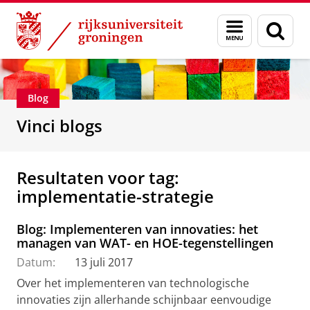
Skip
Skip
Department of Innovation Management & Str
Menu
Zoek
to
to
en
Content
Navigation
zoeken
Blog
Vinci blogs
Resultaten voor tag:
implementatie-strategie
Blog: Implementeren van innovaties: het
managen van WAT- en HOE-tegenstellingen
Datum:
13 juli 2017
Over het implementeren van technologische
innovaties zijn allerhande schijnbaar eenvoudige