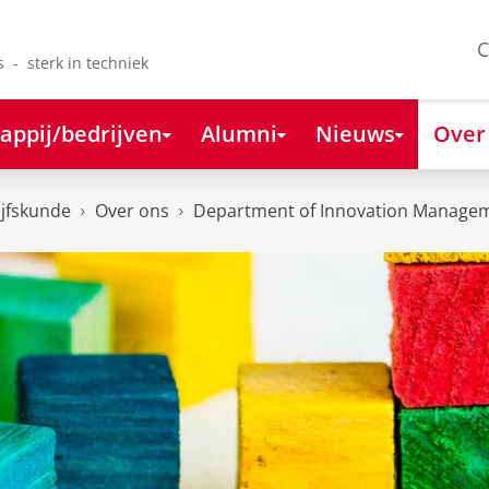
C
s - sterk in techniek
appij/bedrijven
Alumni
Nieuws
Over
ijfskunde
Over ons
Department of Innovation Managem