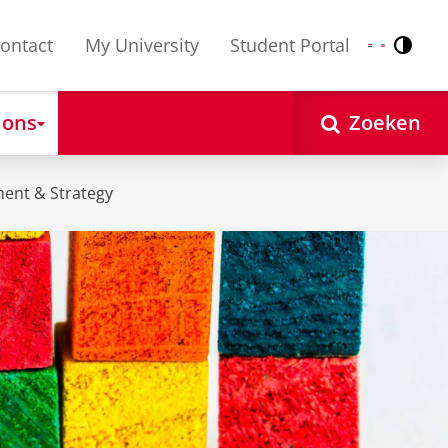
ontact
My University
Student Portal
Contr
Nederlands
English
 ons
Zoeken
ent & Strategy