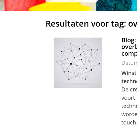
Resultaten voor tag: o
Blog:
over
comp
Datu
Winst
techn
De cr
voort
techn
worde
touch.