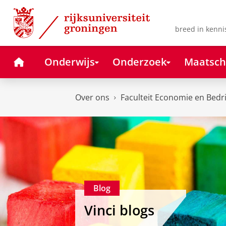
Skip
Skip
to
to
Content
Navigation
breed in kenni
Home
Onderwijs
Onderzoek
Maatsch
Over ons
Faculteit Economie en Bedr
Blog
Vinci blogs