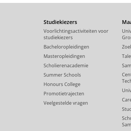
Studiekiezers
Maa
Voorlichtingsactiviteiten voor
Univ
studiekiezers
Gro
Bacheloropleidingen
Zoe
Masteropleidingen
Tal
Scholierenacademie
Sam
Cen
Summer Schools
Tec
Honours College
Uni
Promotietrajecten
Car
Veelgestelde vragen
Stu
Sch
Sam