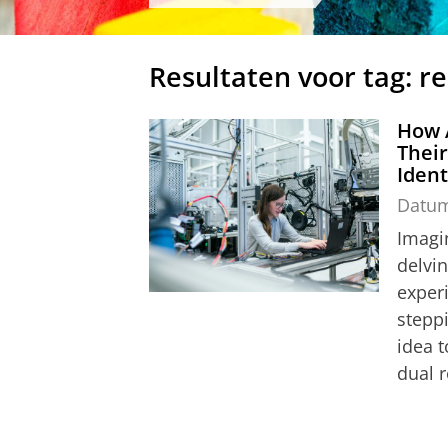
Resultaten voor tag: r
How 
Thei
Ident
Datu
Imagi
delvi
exper
steppi
idea t
dual r