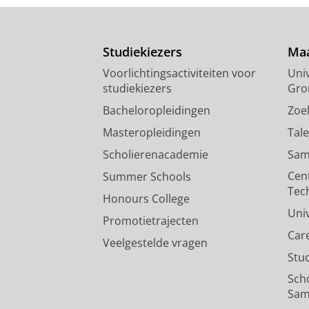
Studiekiezers
Maa
Voorlichtingsactiviteiten voor
Univ
studiekiezers
Gro
Bacheloropleidingen
Zoe
Masteropleidingen
Tal
Scholierenacademie
Sam
Cen
Summer Schools
Tec
Honours College
Uni
Promotietrajecten
Car
Veelgestelde vragen
Stu
Sch
Sam