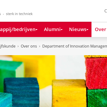
C
s - sterk in techniek
appij/bedrijven
Alumni
Nieuws
Over
ijfskunde
Over ons
Department of Innovation Managem