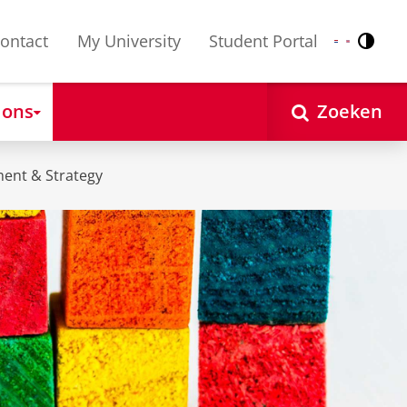
ontact
My University
Student Portal
Contr
Nederlands
English
 ons
Zoeken
ent & Strategy