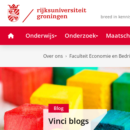
Skip
Skip
to
to
Content
Navigation
breed in kenni
Home
Onderwijs
Onderzoek
Maatsch
Over ons
Faculteit Economie en Bedr
Blog
Vinci blogs