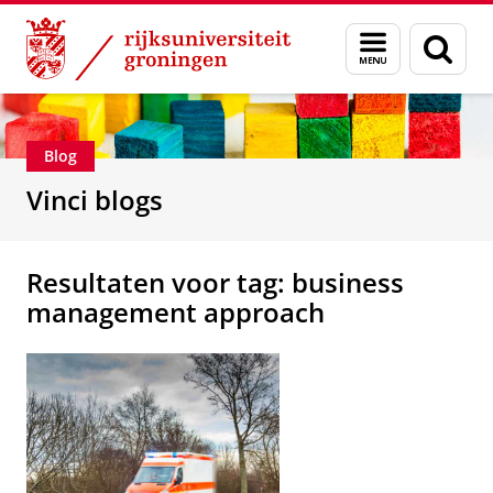
Skip
Skip
Department of Innovation Management & Str
Menu
Zoek
to
to
en
Content
Navigation
zoeken
Blog
Vinci blogs
Resultaten voor tag: business
management approach