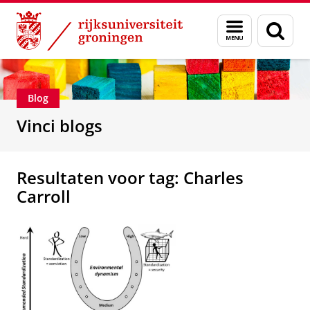
Skip
Skip
Department of Innovation Management & Str
Menu
Zoek
to
to
en
Content
Navigation
zoeken
Blog
Vinci blogs
Resultaten voor tag: Charles
Carroll