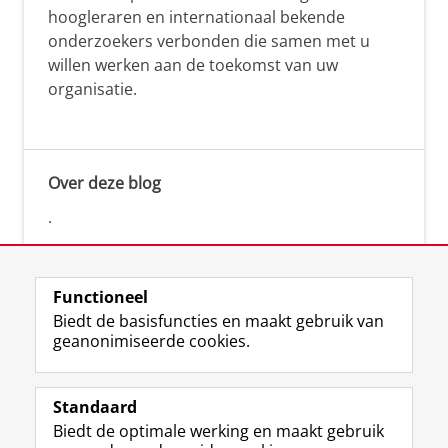
hoogleraren en internationaal bekende
onderzoekers verbonden die samen met u
willen werken aan de toekomst van uw
organisatie.
Over deze blog
.
Functioneel
Biedt de basisfuncties en maakt gebruik van
geanonimiseerde cookies.
F
L
R
I
Y
Volg de RUG
a
i
S
n
o
Standaard
c
n
S
s
u
Biedt de optimale werking en maakt gebruik
e
k
-
t
T
Studiekiezers