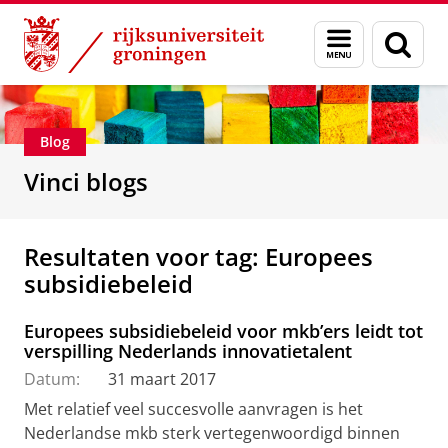
Skip
Skip
Department of Innovation Management & Str
Menu
Zoek
to
to
en
Content
Navigation
zoeken
Blog
Vinci blogs
Resultaten voor tag: Europees
subsidiebeleid
Europees subsidiebeleid voor mkb’ers leidt tot
verspilling Nederlands innovatietalent
Datum:
31 maart 2017
Met relatief veel succesvolle aanvragen is het
Nederlandse mkb sterk vertegenwoordigd binnen