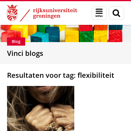
Skip
Skip
Department of Innovation Management & Str
Menu
Zoek
to
to
en
Content
Navigation
zoeken
Blog
Vinci blogs
Resultaten voor tag: flexibiliteit