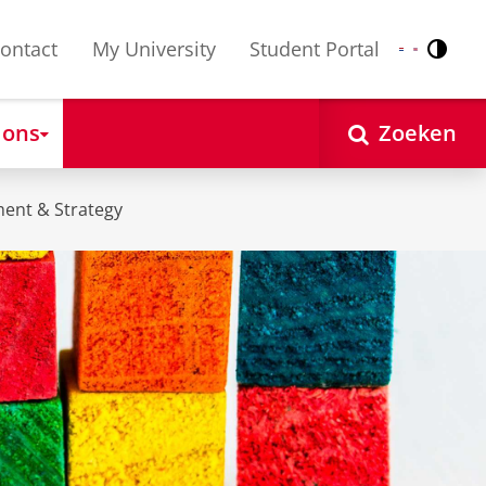
ontact
My University
Student Portal
Contr
Nederlands
English
 ons
Zoeken
ent & Strategy