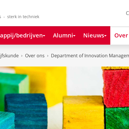
C
s - sterk in techniek
appij/bedrijven
Alumni
Nieuws
Over
ijfskunde
Over ons
Department of Innovation Managem