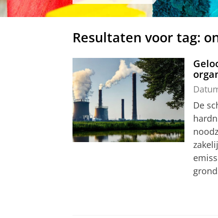
Resultaten voor tag: 
Gelo
organ
Datu
De sc
hardne
noodz
zakel
emiss
gronds