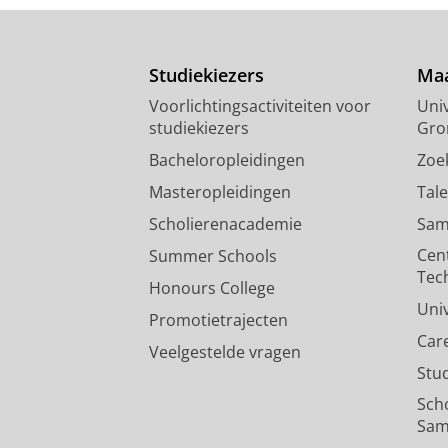
Studiekiezers
Maa
Voorlichtingsactiviteiten voor
Univ
studiekiezers
Gro
Bacheloropleidingen
Zoe
Masteropleidingen
Tal
Scholierenacademie
Sam
Cen
Summer Schools
Tec
Honours College
Uni
Promotietrajecten
Car
Veelgestelde vragen
Stu
Sch
Sam