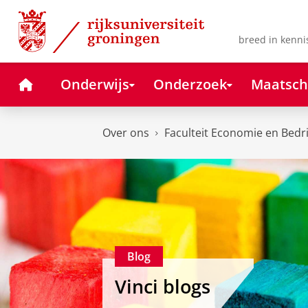
Skip
Skip
to
to
Content
Navigation
breed in kenni
Home
Onderwijs
Onderzoek
Maatsch
Over ons
Faculteit Economie en Bedr
Blog
Vinci blogs