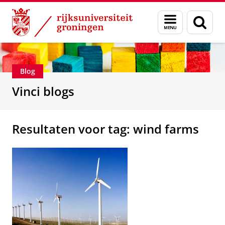
Skip
Skip
Department of Innovation Management & Str
Menu
Zoek
to
to
en
Content
Navigation
zoeken
Blog
Vinci blogs
Resultaten voor tag: wind farms