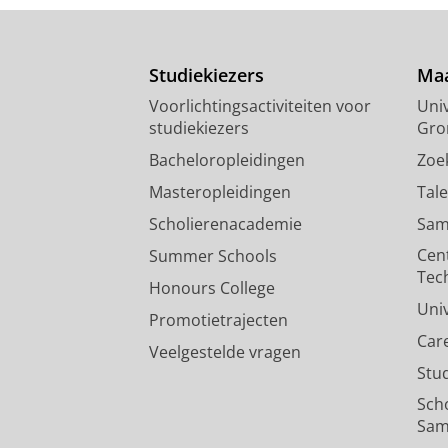
Studiekiezers
Maa
Voorlichtingsactiviteiten voor
Univ
studiekiezers
Gro
Bacheloropleidingen
Zoe
Masteropleidingen
Tal
Scholierenacademie
Sam
Cen
Summer Schools
Tec
Honours College
Uni
Promotietrajecten
Car
Veelgestelde vragen
Stu
Sch
Sam