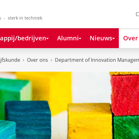
C
s - sterk in techniek
appij/bedrijven
Alumni
Nieuws
Over
ijfskunde
Over ons
Department of Innovation Managem