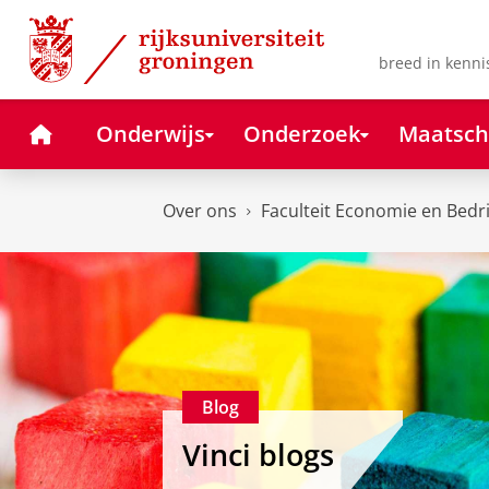
Skip
Skip
to
to
Content
Navigation
breed in kenni
Home
Onderwijs
Onderzoek
Maatsch
Over ons
Faculteit Economie en Bedr
Blog
Vinci blogs