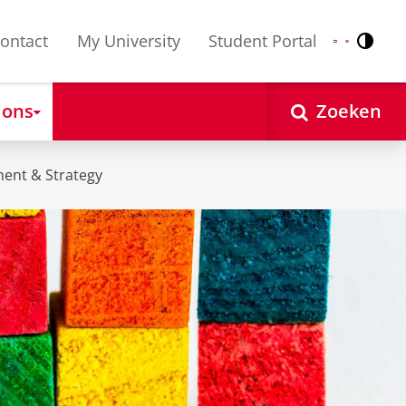
ontact
My University
Student Portal
Contr
Nederlands
English
 ons
Zoeken
ent & Strategy