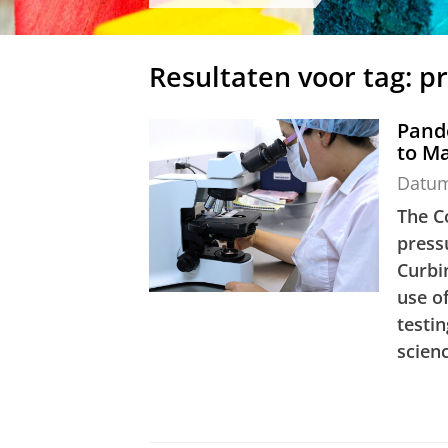
Resultaten voor tag: p
Pande
to M
Datu
The C
press
Curbi
use o
testi
scien