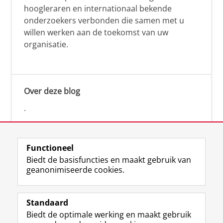
hoogleraren en internationaal bekende
onderzoekers verbonden die samen met u
willen werken aan de toekomst van uw
organisatie.
Over deze blog
.
Functioneel
Biedt de basisfuncties en maakt gebruik van
geanonimiseerde cookies.
F
L
R
I
Y
Volg de RUG
a
i
S
n
o
Standaard
c
n
S
s
u
Biedt de optimale werking en maakt gebruik
e
k
-
t
T
Studiekiezers