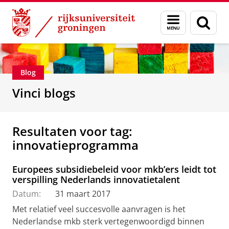
Skip
Skip
Department of Innovation Management & Str
Menu
Zoek
to
to
en
Content
Navigation
zoeken
Blog
Vinci blogs
Resultaten voor tag:
innovatieprogramma
Europees subsidiebeleid voor mkb’ers leidt tot
verspilling Nederlands innovatietalent
Datum:
31 maart 2017
Met relatief veel succesvolle aanvragen is het
Nederlandse mkb sterk vertegenwoordigd binnen