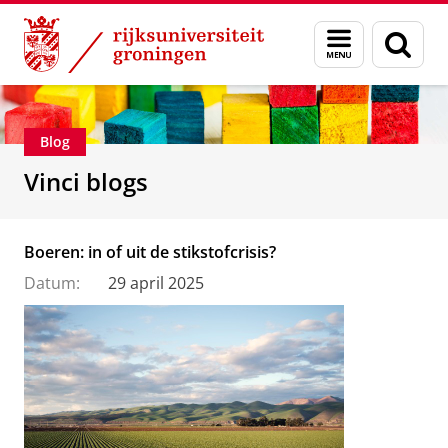
Skip
Skip
Department of Innovation Management & Str
Menu
Zoek
to
to
en
Content
Navigation
zoeken
Blog
Vinci blogs
Boeren: in of uit de stikstofcrisis?
Datum:
29 april 2025