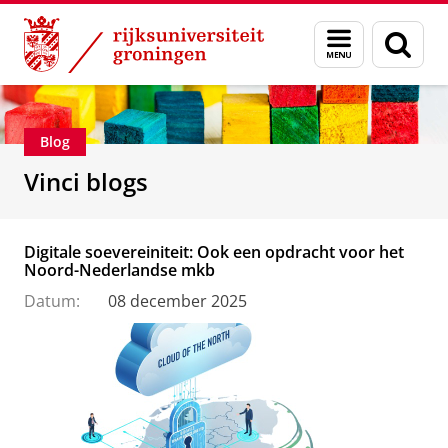
Skip
Skip
Department of Innovation Management & Str
Menu
Zoek
to
to
en
Content
Navigation
zoeken
Blog
Vinci blogs
Digitale soevereiniteit: Ook een opdracht voor het
Noord-Nederlandse mkb
Datum:
08 december 2025