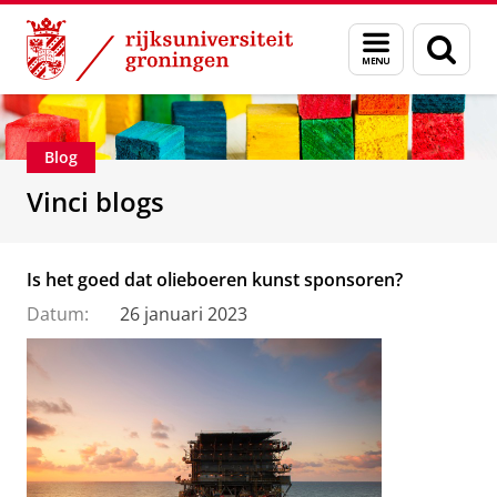
Skip
Skip
Department of Innovation Management & Str
Menu
Zoek
to
to
en
Content
Navigation
zoeken
Blog
Vinci blogs
Is het goed dat olieboeren kunst sponsoren?
Datum:
26 januari 2023