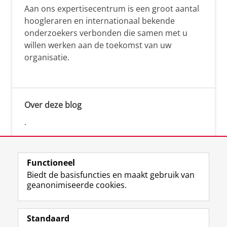
Aan ons expertisecentrum is een groot aantal
hoogleraren en internationaal bekende
onderzoekers verbonden die samen met u
willen werken aan de toekomst van uw
organisatie.
Over deze blog
.
Functioneel
Biedt de basisfuncties en maakt gebruik van
geanonimiseerde cookies.
F
L
R
I
Y
Volg de RUG
a
i
S
n
o
Standaard
c
n
S
s
u