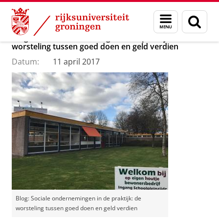
Skip
Skip
Department of Innovation Management & Str
Menu
Zoek
to
to
en
Content
Navigation
Blog: Sociale ondernemingen in de praktijk: de
zoeken
worsteling tussen goed doen en geld verdien
Datum:
11 april 2017
Blog: Sociale ondernemingen in de praktijk: de
worsteling tussen goed doen en geld verdien