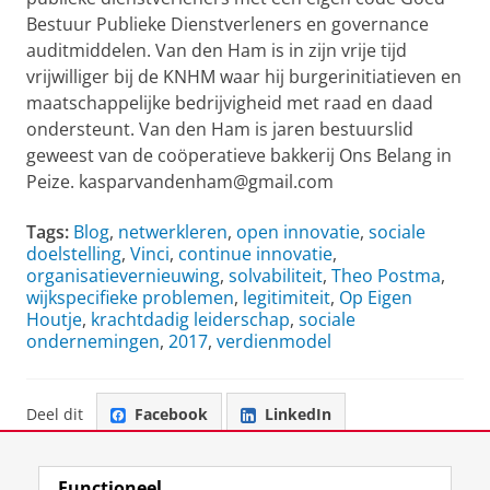
Bestuur Publieke Dienstverleners en governance
auditmiddelen. Van den Ham is in zijn vrije tijd
vrijwilliger bij de KNHM waar hij burgerinitiatieven en
maatschappelijke bedrijvigheid met raad en daad
ondersteunt. Van den Ham is jaren bestuurslid
geweest van de coöperatieve bakkerij Ons Belang in
Peize. kasparvandenham@gmail.com
Tags:
Blog
,
netwerkleren
,
open innovatie
,
sociale
doelstelling
,
Vinci
,
continue innovatie
,
organisatievernieuwing
,
solvabiliteit
,
Theo Postma
,
wijkspecifieke problemen
,
legitimiteit
,
Op Eigen
Houtje
,
krachtdadig leiderschap
,
sociale
ondernemingen
,
2017
,
verdienmodel
Deel dit
Facebook
LinkedIn
Functioneel