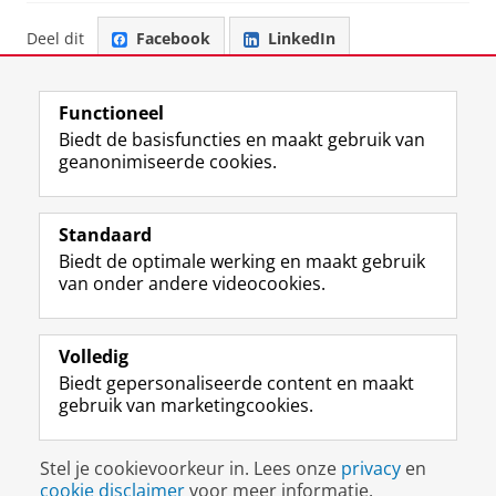
Deel dit
Facebook
LinkedIn
Functioneel
Biedt de basisfuncties en maakt gebruik van
geanonimiseerde cookies.
F
L
R
I
Y
Volg de RUG
a
i
S
n
o
Standaard
c
n
S
s
u
Biedt de optimale werking en maakt gebruik
e
k
-
t
T
Studiekiezers
van onder andere videocookies.
b
e
f
a
u
Maatschappij/bedrijven
o
d
e
g
b
o
I
e
r
e
Alumni
k
n
d
a
-
Volledig
p
-
R
m
k
Biedt gepersonaliseerde content en maakt
Over ons
a
p
i
-
a
gebruik van marketingcookies.
g
a
j
a
n
i
g
k
c
a
Disclaimer & Copyright
Privacy
Cookies
n
i
s
c
a
Stel je cookievoorkeur in. Lees onze
privacy
en
Inloggen
a
n
u
o
l
cookie disclaimer
voor meer informatie.