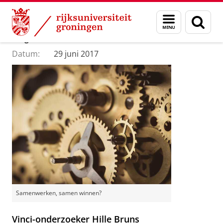
Skip
Skip
Department of Innovation Management & Str
Menu
Zoek
to
to
en
Content
Navigation
Blog: Samenwerken, samen winnen?
zoeken
Datum:
29 juni 2017
Samenwerken, samen winnen?
Vinci-onderzoeker Hille Bruns