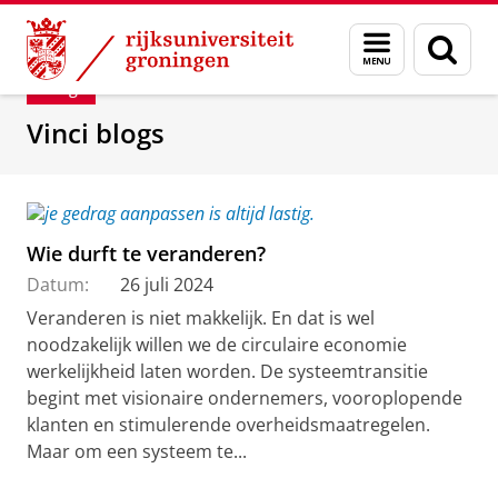
Skip
Skip
Department of Innovation Management & Str
Menu
Zoek
to
to
en
Content
Navigation
Blog
zoeken
Vinci blogs
Wie durft te veranderen?
Datum:
26 juli 2024
Veranderen is niet makkelijk. En dat is wel
noodzakelijk willen we de circulaire economie
werkelijkheid laten worden. De systeemtransitie
begint met visionaire ondernemers, vooroplopende
klanten en stimulerende overheidsmaatregelen.
Maar om een systeem te...