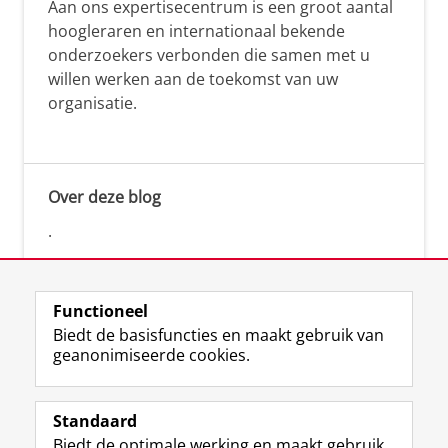
Aan ons expertisecentrum is een groot aantal
hoogleraren en internationaal bekende
onderzoekers verbonden die samen met u
willen werken aan de toekomst van uw
organisatie.
Over deze blog
.
Functioneel
Biedt de basisfuncties en maakt gebruik van
geanonimiseerde cookies.
F
L
R
I
Y
Volg de RUG
a
i
S
n
o
Standaard
c
n
S
s
u
Biedt de optimale werking en maakt gebruik