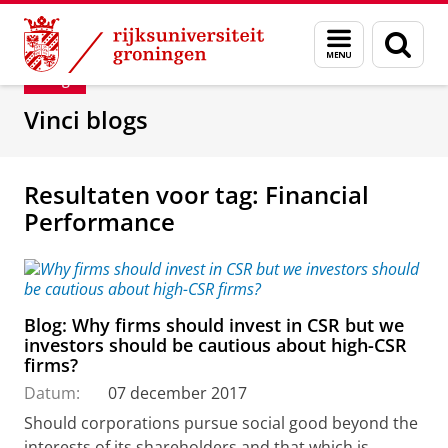
Skip
Skip
Department of Innovation Management & Str
Menu
Zoek
to
to
en
Content
Navigation
Blog
zoeken
Vinci blogs
Resultaten voor tag: Financial
Performance
Blog: Why firms should invest in CSR but we
investors should be cautious about high-CSR
firms?
Datum:
07 december 2017
Should corporations pursue social good beyond the
interests of its shareholders and that which is