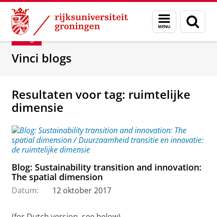
Skip
Skip
Department of Innovation Management & Str
Menu
Zoek
to
to
en
Content
Navigation
Blog
zoeken
Vinci blogs
Resultaten voor tag: ruimtelijke
dimensie
Blog: Sustainability transition and innovation:
The spatial dimension
Datum:
12 oktober 2017
(for Dutch version, see below)