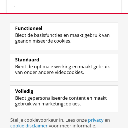
.
Functioneel
Biedt de basisfuncties en maakt gebruik van
geanonimiseerde cookies.
F
L
R
I
Y
Volg de RUG
a
i
S
n
o
Standaard
c
n
S
s
u
Biedt de optimale werking en maakt gebruik
e
k
-
t
T
Studiekiezers
van onder andere videocookies.
b
e
f
a
u
Maatschappij/bedrijven
o
d
e
g
b
o
I
e
r
e
Alumni
k
n
d
a
-
Volledig
p
-
R
m
k
Biedt gepersonaliseerde content en maakt
Over ons
a
p
i
-
a
gebruik van marketingcookies.
g
a
j
a
n
i
g
k
c
a
Disclaimer & Copyright
Privacy
Cookies
n
i
s
c
a
Stel je cookievoorkeur in. Lees onze
privacy
en
Inloggen
a
n
u
o
l
cookie disclaimer
voor meer informatie.