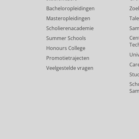
Bacheloropleidingen
Zoe
Masteropleidingen
Tal
Scholierenacademie
Sam
Cen
Summer Schools
Tec
Honours College
Uni
Promotietrajecten
Car
Veelgestelde vragen
Stu
Sch
Sam