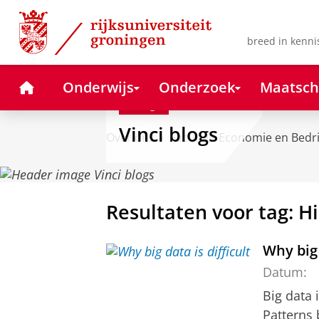
Skip
Skip
to
to
Content
Navigation
breed in kenni
Home
Onderwijs
Onderzoek
Maatsch
Blog
Vinci blogs
Over ons
Faculteit Economie en Bedr
Resultaten voor tag: Hi
Why big 
Datum:
Big data 
Patterns 