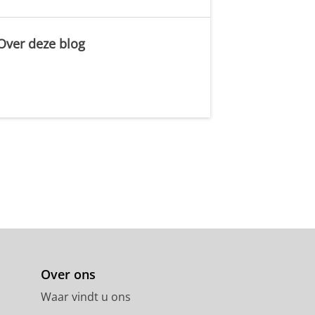
Over deze blog
.
Over ons
Waar vindt u ons