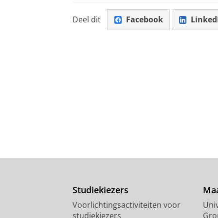
Deel dit
Facebook
Linked
Studiekiezers
Maa
Voorlichtingsactiviteiten voor
Univ
studiekiezers
Gro