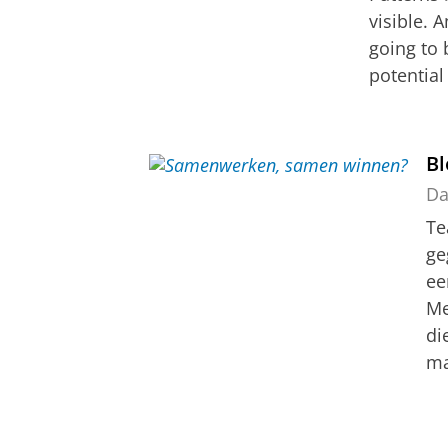
visible. 
going to 
potential
B
Da
Te
ge
ee
Me
di
ma