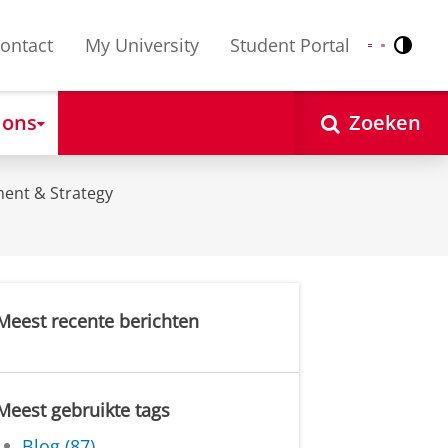
ontact
My University
Student Portal
Contr
Nederlands
English
 ons
Zoeken
ent & Strategy
Meest recente berichten
Meest gebruikte tags
Blog (87)