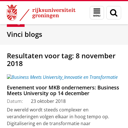
Skip
Skip
Department of Innovation Management & Str
Menu
Zoek
to
to
en
Content
Navigation
Blog
zoeken
Vinci blogs
Resultaten voor tag: 8 november
2018
Evenement voor MKB ondernemers: Business
Meets University op 14 december
Datum:
23 oktober 2018
De wereld wordt steeds complexer en
veranderingen volgen elkaar in hoog tempo op.
Digitalisering en de transformatie naar