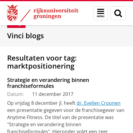
Skip
Skip
Department of Innovation Management & Str
Menu
Zoek
to
to
en
Content
Navigation
Blog
zoeken
Vinci blogs
Resultaten voor tag:
marktpositionering
Strategie en verandering binnen
franchiseformules
Datum:
11 december 2017
Op vrijdag 8 december jl. heeft
dr. Evelien Croonen
een presentatie gegeven voor de franchisegever van
Anytime Fitness. De titel van de presentatie was
"Strategie en verandering binnen
franchiseformules". Hieronder volgt een zeer