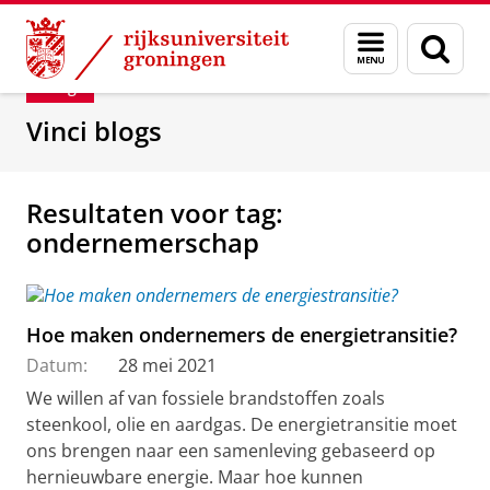
Skip
Skip
Department of Innovation Management & Str
Menu
Zoek
to
to
en
Content
Navigation
Blog
zoeken
Vinci blogs
Resultaten voor tag:
ondernemerschap
Hoe maken ondernemers de energietransitie?
Datum:
28 mei 2021
We willen af van fossiele brandstoffen zoals
steenkool, olie en aardgas. De energietransitie moet
ons brengen naar een samenleving gebaseerd op
hernieuwbare energie. Maar hoe kunnen