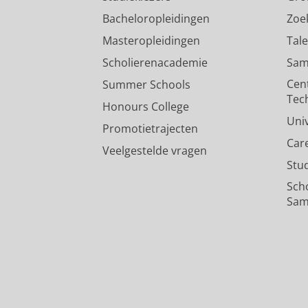
Bacheloropleidingen
Zoe
Masteropleidingen
Tal
Scholierenacademie
Sam
Cen
Summer Schools
Tec
Honours College
Uni
Promotietrajecten
Car
Veelgestelde vragen
Stu
Sch
Sam