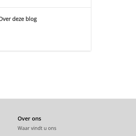
Over deze blog
.
Over ons
Waar vindt u ons