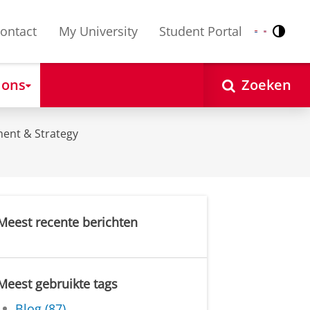
ontact
My University
Student Portal
Contr
Nederlands
English
 ons
Zoeken
ent & Strategy
Meest recente berichten
Meest gebruikte tags
Blog (87)