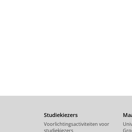
Studiekiezers
Maa
Voorlichtingsactiviteiten voor
Univ
studiekiezers
Gro