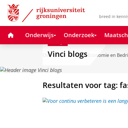
Skip
Skip
to
to
Content
Navigation
breed in kenni
Home
Onderwijs
Onderzoek
Maatsch
Blog
Vinci blogs
Over ons
Faculteit Economie en Bedr
Resultaten voor tag: f