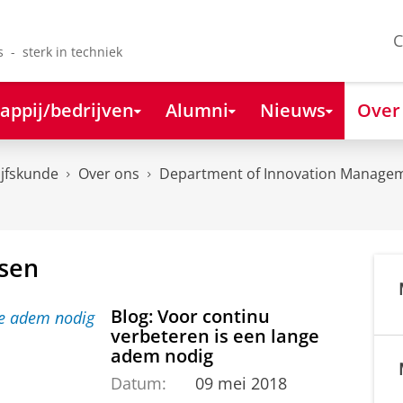
C
s - sterk in techniek
appij/bedrijven
Alumni
Nieuws
Over
ijfskunde
Over ons
Department of Innovation Managem
asen
Blog: Voor continu
verbeteren is een lange
adem nodig
Datum:
09 mei 2018