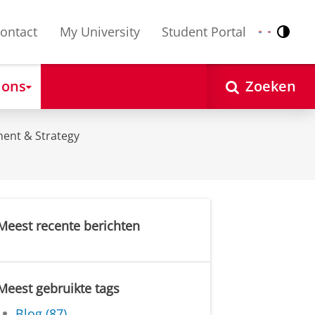
ontact
My University
Student Portal
Contr
Nederlands
English
 ons
Zoeken
ent & Strategy
Meest recente berichten
Meest gebruikte tags
Blog (87)