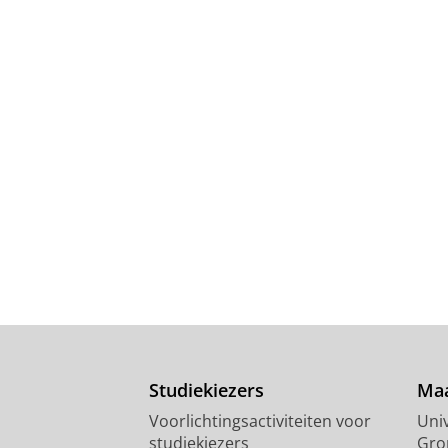
Studiekiezers
Maa
Voorlichtingsactiviteiten voor
Univ
studiekiezers
Gro