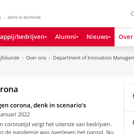
C
s - sterk in techniek
appij/bedrijven
Alumni
Nieuws
Over
ijfskunde
Over ons
Department of Innovation Managem
orona
en corona, denk in scenario's
januari 2022
coronatijd vergt het uiterste van bedrijven.
van de pandemie was overleven het parool. Nu