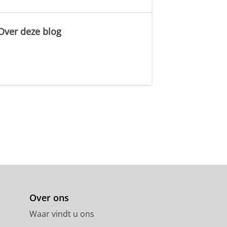
Over deze blog
.
Over ons
Waar vindt u ons