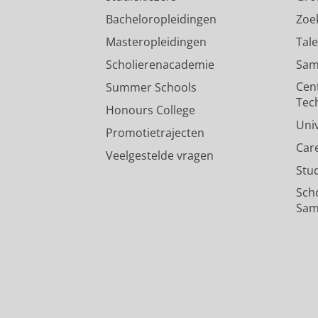
Bacheloropleidingen
Zoe
Masteropleidingen
Tal
Scholierenacademie
Sam
Cen
Summer Schools
Tec
Honours College
Uni
Promotietrajecten
Car
Veelgestelde vragen
Stu
Sch
Sam