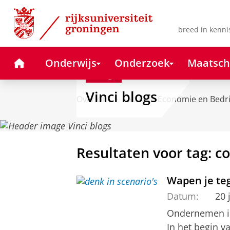
Skip
Skip
to
to
Content
Navigation
breed in kenni
Home
Onderwijs
Onderzoek
Maatsch
Blog
Vinci blogs
Over ons
Faculteit Economie en Bedr
Resultaten voor tag: c
Wapen je teg
Datum:
20 
Ondernemen in 
In het begin 