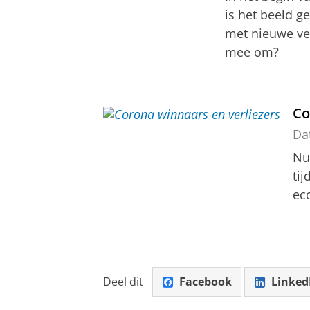
is het beeld 
met nieuwe ve
mee om?
Co
Da
Nu 
ti
ec
Deel dit
Facebook
Linked