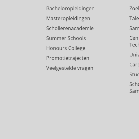
Bacheloropleidingen
Zoe
Masteropleidingen
Tal
Scholierenacademie
Sam
Cen
Summer Schools
Tec
Honours College
Uni
Promotietrajecten
Car
Veelgestelde vragen
Stu
Sch
Sam