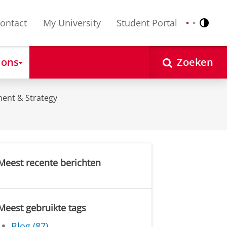
ontact
My University
Student Portal
Contr
Nederlands
English
 ons
Zoeken
ent & Strategy
Meest recente berichten
Meest gebruikte tags
Blog (87)