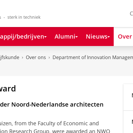
C
s - sterk in techniek
appij/bedrijven
Alumni
Nieuws
Over
ijfskunde
Over ons
Department of Innovation Managem
ward
der Noord-Nederlandse architecten
uizen, from the Faculty of Economic and
ation Research Group, were awarded an NWO