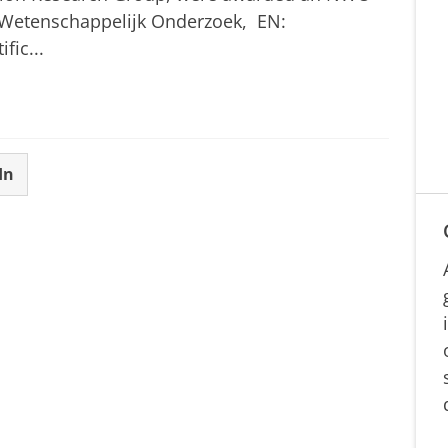
 Wetenschappelijk Onderzoek, EN:
fic...
In