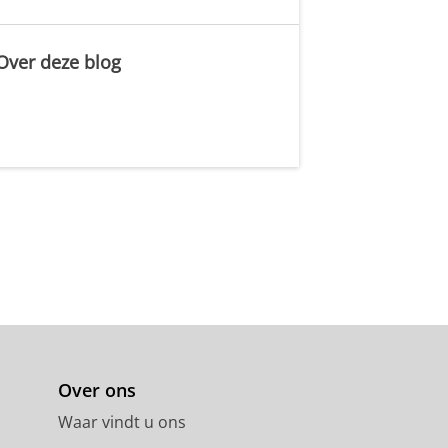
Over deze blog
.
Over ons
Waar vindt u ons