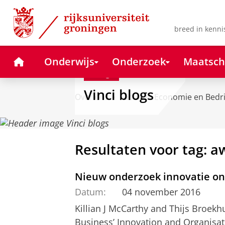
Skip
Skip
to
to
Content
Navigation
breed in kenni
Home
Onderwijs
Onderzoek
Maatsch
Blog
Vinci blogs
Over ons
Faculteit Economie en Bedr
Resultaten voor tag: a
Nieuw onderzoek innovatie on
Datum:
04 november 2016
Killian J McCarthy and Thijs Broekh
Business’ Innovation and Organis