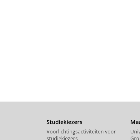
Studiekiezers
Maa
Voorlichtingsactiviteiten voor
Univ
studiekiezers
Gro