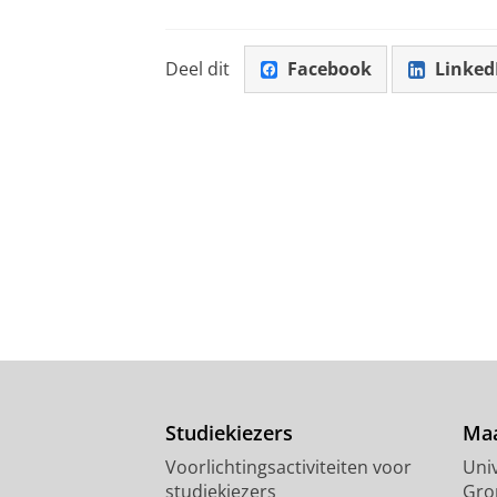
Deel dit
Facebook
Linked
Studiekiezers
Maa
Voorlichtingsactiviteiten voor
Univ
studiekiezers
Gro