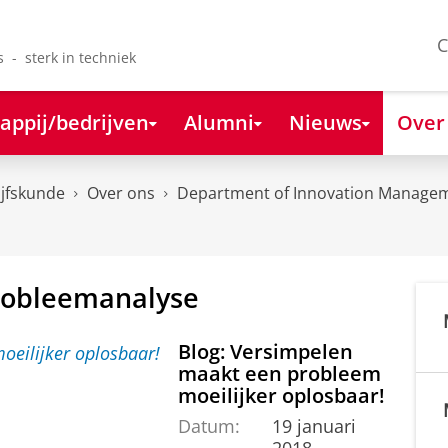
C
s - sterk in techniek
appij/bedrijven
Alumni
Nieuws
Over
ijfskunde
Over ons
Department of Innovation Managem
probleemanalyse
Blog: Versimpelen
maakt een probleem
moeilijker oplosbaar!
Datum:
19 januari
2018