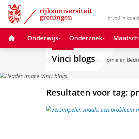
Skip
Skip
to
to
Content
Navigation
breed in kenni
Home
Onderwijs
Onderzoek
Maatsch
Blog
Vinci blogs
Over ons
Faculteit Economie en Bedr
Resultaten voor tag: 