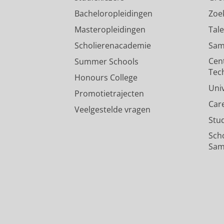
Bacheloropleidingen
Zoe
Masteropleidingen
Tal
Scholierenacademie
Sam
Cen
Summer Schools
Tec
Honours College
Uni
Promotietrajecten
Car
Veelgestelde vragen
Stu
Sch
Sam