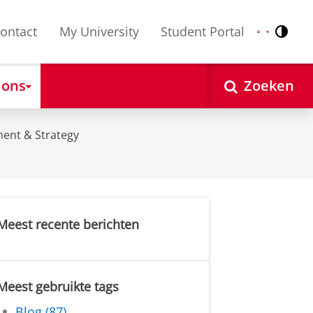
ontact
My University
Student Portal
Contr
Nederlands
English
 ons
Zoeken
ent & Strategy
Meest recente berichten
Meest gebruikte tags
Blog (87)