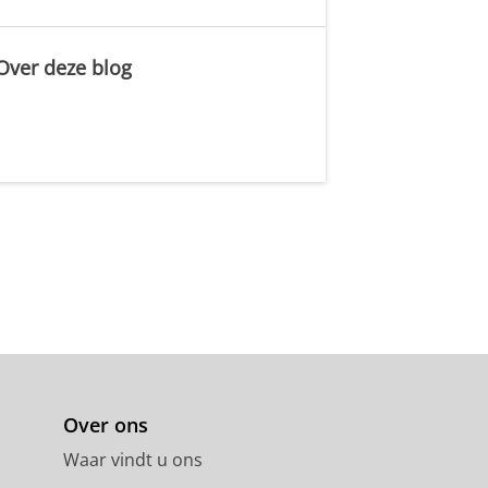
Over deze blog
.
Over ons
Waar vindt u ons