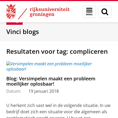
Skip
Skip
Department of Innovation Management & Str
Menu
Zoek
to
to
en
Content
Navigation
Blog
zoeken
Vinci blogs
Resultaten voor tag: compliceren
Blog: Versimpelen maakt een probleem
moeilijker oplosbaar!
Datum:
19 januari 2018
U herkent zich vast wel in de volgende situatie. In uw
bedrijf doet zich een situatie voor die algemeen als
problematisch wordt ervaren. U huurt een