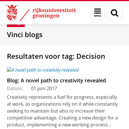
Skip
Skip
Department of Innovation Management & Str
Menu
Zoek
to
to
en
Content
Navigation
Blog
zoeken
Vinci blogs
Resultaten voor tag: Decision
Blog: A novel path to creativity revealed
Datum:
01 juni 2017
Creativity represents a fuel for progress, especially
at work, as organizations rely on it while constantly
seeking to maintain but also to increase their
competitive advantage. Creating a new design for a
product, implementing a new working process...