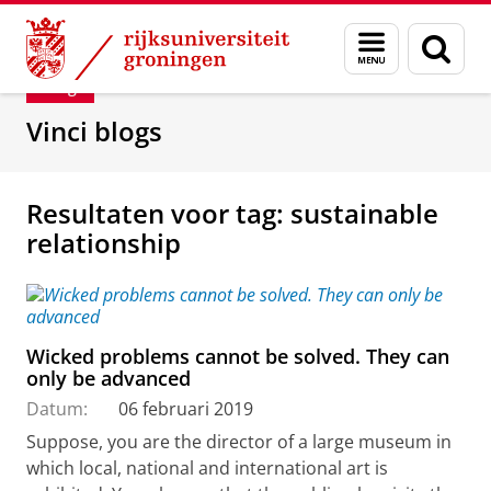
Skip
Skip
Department of Innovation Management & Str
Menu
Zoek
to
to
en
Content
Navigation
Blog
zoeken
Vinci blogs
Resultaten voor tag: sustainable
relationship
Wicked problems cannot be solved. They can
only be advanced
Datum:
06 februari 2019
Suppose, you are the director of a large museum in
which local, national and international art is