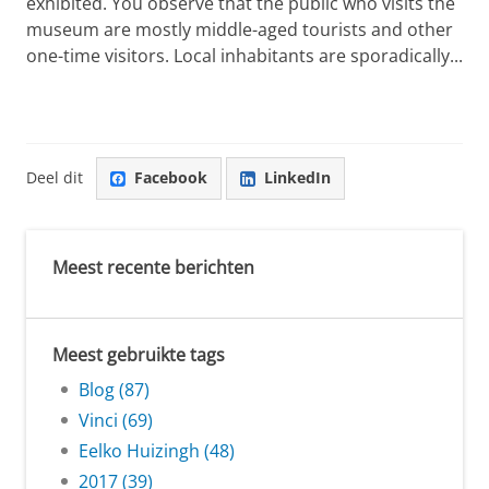
exhibited. You observe that the public who visits the
museum are mostly middle-aged tourists and other
one-time visitors. Local inhabitants are sporadically...
Deel dit
Facebook
LinkedIn
Meest recente berichten
Meest gebruikte tags
Blog (87)
Vinci (69)
Eelko Huizingh (48)
2017 (39)