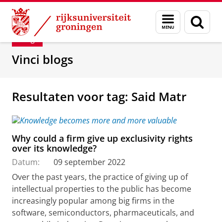
Skip
Skip
Department of Innovation Management & Str
Menu
Zoek
to
to
en
Content
Navigation
Blog
zoeken
Vinci blogs
Resultaten voor tag: Said Matr
Why could a firm give up exclusivity rights
over its knowledge?
Datum:
09 september 2022
Over the past years, the practice of giving up of
intellectual properties to the public has become
increasingly popular among big firms in the
software, semiconductors, pharmaceuticals, and